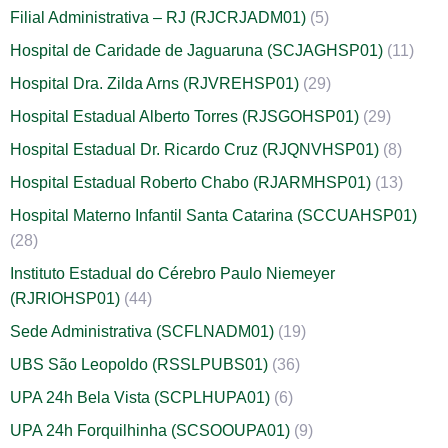
Filial Administrativa – RJ (RJCRJADM01)
(5)
Hospital de Caridade de Jaguaruna (SCJAGHSP01)
(11)
Hospital Dra. Zilda Arns (RJVREHSP01)
(29)
Hospital Estadual Alberto Torres (RJSGOHSP01)
(29)
Hospital Estadual Dr. Ricardo Cruz (RJQNVHSP01)
(8)
Hospital Estadual Roberto Chabo (RJARMHSP01)
(13)
Hospital Materno Infantil Santa Catarina (SCCUAHSP01)
(28)
Instituto Estadual do Cérebro Paulo Niemeyer
(RJRIOHSP01)
(44)
Sede Administrativa (SCFLNADM01)
(19)
UBS São Leopoldo (RSSLPUBS01)
(36)
UPA 24h Bela Vista (SCPLHUPA01)
(6)
UPA 24h Forquilhinha (SCSOOUPA01)
(9)