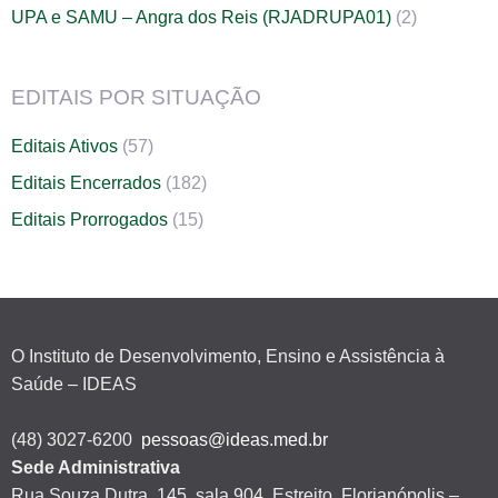
UPA e SAMU – Angra dos Reis (RJADRUPA01)
(2)
EDITAIS POR SITUAÇÃO
Editais Ativos
(57)
Editais Encerrados
(182)
Editais Prorrogados
(15)
O Instituto de Desenvolvimento, Ensino e Assistência à
Saúde – IDEAS
(48) 3027-6200
pessoas@ideas.med.br
Sede Administrativa
Rua Souza Dutra, 145, sala 904, Estreito, Florianópolis –