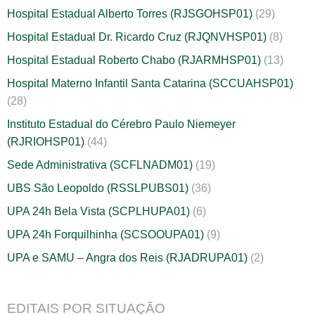
Hospital Estadual Alberto Torres (RJSGOHSP01)
(29)
Hospital Estadual Dr. Ricardo Cruz (RJQNVHSP01)
(8)
Hospital Estadual Roberto Chabo (RJARMHSP01)
(13)
Hospital Materno Infantil Santa Catarina (SCCUAHSP01)
(28)
Instituto Estadual do Cérebro Paulo Niemeyer
(RJRIOHSP01)
(44)
Sede Administrativa (SCFLNADM01)
(19)
UBS São Leopoldo (RSSLPUBS01)
(36)
UPA 24h Bela Vista (SCPLHUPA01)
(6)
UPA 24h Forquilhinha (SCSOOUPA01)
(9)
UPA e SAMU – Angra dos Reis (RJADRUPA01)
(2)
EDITAIS POR SITUAÇÃO