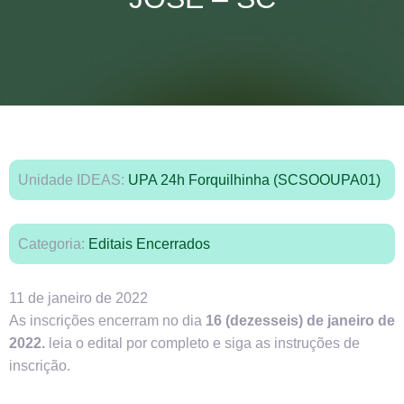
Unidade IDEAS:
UPA 24h Forquilhinha (SCSOOUPA01)
Categoria:
Editais Encerrados
11 de janeiro de 2022
As inscrições encerram no dia
16 (dezesseis) de janeiro de
2022.
leia o edital por completo e siga as instruções de
inscrição.