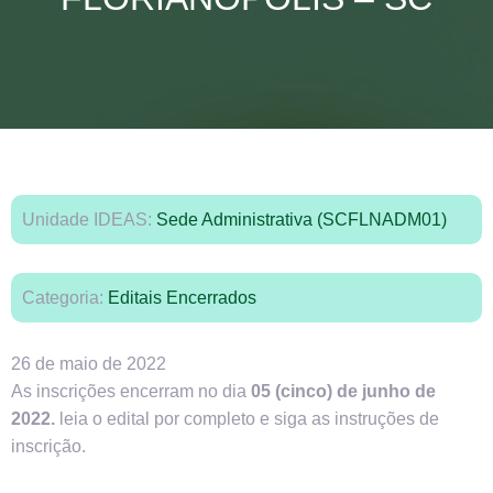
Unidade IDEAS:
Sede Administrativa (SCFLNADM01)
Categoria:
Editais Encerrados
26 de maio de 2022
As inscrições encerram no dia
05 (cinco) de junho de
2022.
leia o edital por completo e siga as instruções de
inscrição.