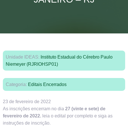
Unidade IDEAS:
Instituto Estadual do Cérebro Paulo
Niemeyer (RJRIOHSP01)
Categoria:
Editais Encerrados
23 de fevereiro de 2022
As inscrições encerram no dia
27 (vinte e sete) de
fevereiro de 2022.
leia o edital por completo e siga as
instruções de inscrição.